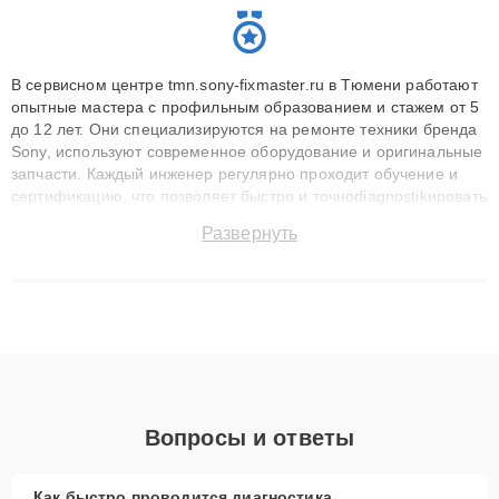
В сервисном центре tmn.sony-fixmaster.ru в Тюмени работают
опытные мастера с профильным образованием и стажем от 5
до 12 лет. Они специализируются на ремонте техники бренда
Sony, используют современное оборудование и оригинальные
запчасти. Каждый инженер регулярно проходит обучение и
сертификацию, что позволяет быстро и точноdiagnostikировать
поломки и восстанавливать технику с сохранением гарантии
Развернуть
до 3 лет. Наши мастера решают сложные случаи: от замены
матриц и материнских плат до ремонта после залития и
восстановления данных. Благодаря высокой квалификации и
ответственному подходу клиенты получают быстрый,
качественный ремонт и понятные объяснения по результатам
диагностики.
Вопросы и ответы
Как быстро проводится диагностика