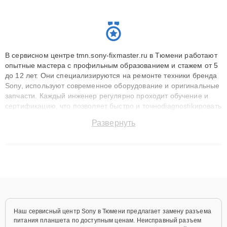
В сервисном центре tmn.sony-fixmaster.ru в Тюмени работают
опытные мастера с профильным образованием и стажем от 5
до 12 лет. Они специализируются на ремонте техники бренда
Sony, используют современное оборудование и оригинальные
запчасти. Каждый инженер регулярно проходит обучение и
сертификацию, что позволяет быстро и точноdiagnostikировать
поломки и восстанавливать технику с сохранением гарантии
Развернуть
до 3 лет. Наши мастера решают сложные случаи: от замены
матриц и материнских плат до ремонта после залития и
восстановления данных. Благодаря высокой квалификации и
ответственному подходу клиенты получают быстрый,
качественный ремонт и понятные объяснения по результатам
диагностики.
Наш сервисный центр Sony в Тюмени предлагает замену разъема
питания планшета по доступным ценам. Неисправный разъем