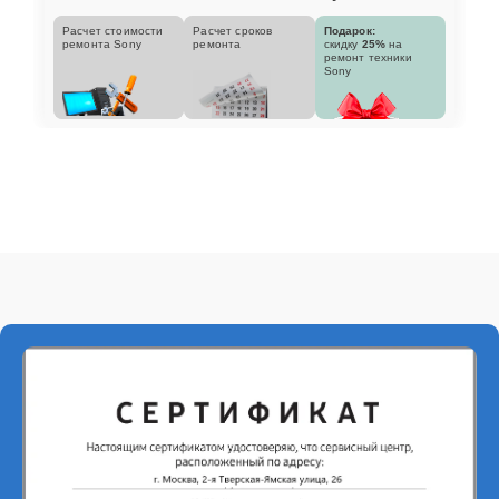
Расчет стоимости
Расчет сроков
Подарок:
ремонта Sony
ремонта
скидку
25%
на
ремонт техники
Sony