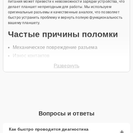
питания может привести к невозможности зарядки устройства, что
делает планшет непригодным для работы. Мы используем
оригинальные разъемы и качественные аналоги, что позволяет
быстро устранить проблему и вернуть полную функциональность
вашему планшету.
Частые причины поломки
Механическое повреждение разъема
Износ контактов
Засорение или окисление разъема
Развернуть
Неаккуратная эксплуатация
Перепады напряжения
Для записи на замену разъема питания позвоните по телефону
+7 (345) 251-83-38 или оставьте
Заявку на сайте
. Специалист
перезвонит вам в течение минуты для уточнения всех вопросов и
записи на диагностику и ремонт.
Вопросы и ответы
Главные особенности
сервиса
Как быстро проводится диагностика
+