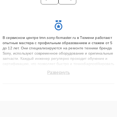
В сервисном центре tmn.sony-fixmaster.ru в Тюмени работают
опытные мастера с профильным образованием и стажем от 5
до 12 лет. Они специализируются на ремонте техники бренда
Sony, используют современное оборудование и оригинальные
запчасти. Каждый инженер регулярно проходит обучение и
сертификацию, что позволяет быстро и точноdiagnostikировать
поломки и восстанавливать технику с сохранением гарантии
Развернуть
до 3 лет. Наши мастера решают сложные случаи: от замены
матриц и материнских плат до ремонта после залития и
восстановления данных. Благодаря высокой квалификации и
ответственному подходу клиенты получают быстрый,
качественный ремонт и понятные объяснения по результатам
диагностики.