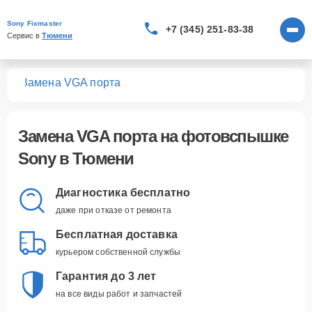
Sony Fixmaster
+7 (345) 251-83-38
Сервис в 
Тюмени
шек
Замена VGA порта
Замена VGA порта
на фотовспышке
Sony в Тюмени
Диагностика бесплатно
даже при отказе от ремонта
Бесплатная доставка
курьером собственной службы
Гарантия до 3 лет
на все виды работ и запчастей