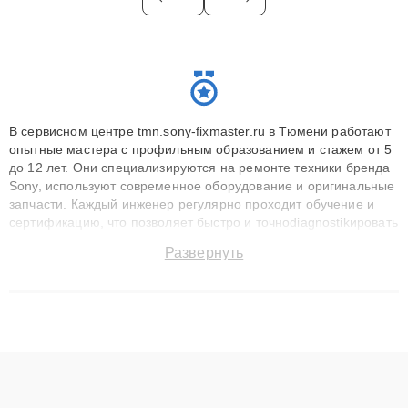
В сервисном центре tmn.sony-fixmaster.ru в Тюмени работают
опытные мастера с профильным образованием и стажем от 5
до 12 лет. Они специализируются на ремонте техники бренда
Sony, используют современное оборудование и оригинальные
запчасти. Каждый инженер регулярно проходит обучение и
сертификацию, что позволяет быстро и точноdiagnostikировать
поломки и восстанавливать технику с сохранением гарантии
Развернуть
до 3 лет. Наши мастера решают сложные случаи: от замены
матриц и материнских плат до ремонта после залития и
восстановления данных. Благодаря высокой квалификации и
ответственному подходу клиенты получают быстрый,
качественный ремонт и понятные объяснения по результатам
диагностики.