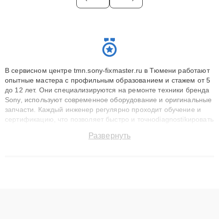
В сервисном центре tmn.sony-fixmaster.ru в Тюмени работают
опытные мастера с профильным образованием и стажем от 5
до 12 лет. Они специализируются на ремонте техники бренда
Sony, используют современное оборудование и оригинальные
запчасти. Каждый инженер регулярно проходит обучение и
сертификацию, что позволяет быстро и точноdiagnostikировать
поломки и восстанавливать технику с сохранением гарантии
Развернуть
до 3 лет. Наши мастера решают сложные случаи: от замены
матриц и материнских плат до ремонта после залития и
восстановления данных. Благодаря высокой квалификации и
ответственному подходу клиенты получают быстрый,
качественный ремонт и понятные объяснения по результатам
диагностики.