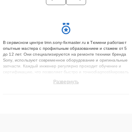
В сервисном центре tmn.sony-fixmaster.ru в Тюмени работают
опытные мастера с профильным образованием и стажем от 5
до 12 лет. Они специализируются на ремонте техники бренда
Sony, используют современное оборудование и оригинальные
запчасти. Каждый инженер регулярно проходит обучение и
сертификацию, что позволяет быстро и точноdiagnostikировать
поломки и восстанавливать технику с сохранением гарантии
Развернуть
до 3 лет. Наши мастера решают сложные случаи: от замены
матриц и материнских плат до ремонта после залития и
восстановления данных. Благодаря высокой квалификации и
ответственному подходу клиенты получают быстрый,
качественный ремонт и понятные объяснения по результатам
диагностики.