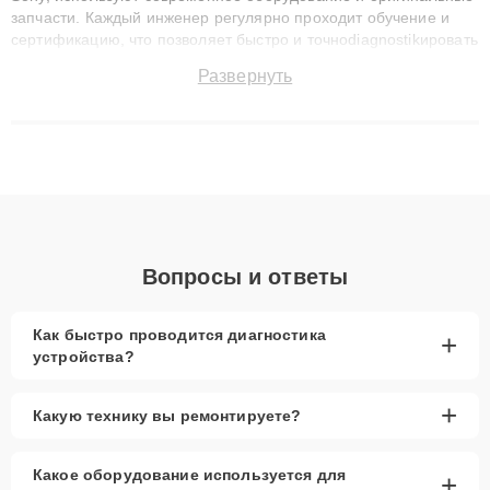
запчасти. Каждый инженер регулярно проходит обучение и
сертификацию, что позволяет быстро и точноdiagnostikировать
поломки и восстанавливать технику с сохранением гарантии
Развернуть
до 3 лет. Наши мастера решают сложные случаи: от замены
матриц и материнских плат до ремонта после залития и
восстановления данных. Благодаря высокой квалификации и
ответственному подходу клиенты получают быстрый,
качественный ремонт и понятные объяснения по результатам
диагностики.
Вопросы и ответы
Как быстро проводится диагностика
+
устройства?
+
Какую технику вы ремонтируете?
Какое оборудование используется для
+